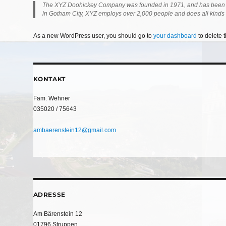
The XYZ Doohickey Company was founded in 1971, and has been pro
in Gotham City, XYZ employs over 2,000 people and does all kinds
As a new WordPress user, you should go to
your dashboard
to delete 
KONTAKT
Fam. Wehner
035020 / 75643
ambaerenstein12@gmail.com
ADRESSE
Am Bärenstein 12
01796 Struppen