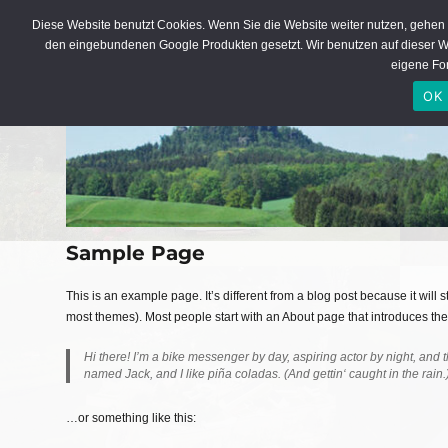
Ferienwohnung in der sächsisch
Diese Website benutzt Cookies. Wenn Sie die Website weiter nutzen, gehen
den eingebundenen Google Produkten gesetzt. Wir benutzen auf dieser 
eigene Fon
OK
Sample Page
This is an example page. It’s different from a blog post because it will 
most themes). Most people start with an About page that introduces them t
Hi there! I’m a bike messenger by day, aspiring actor by night, and t
named Jack, and I like piña coladas. (And gettin‘ caught in the rain.
…or something like this: